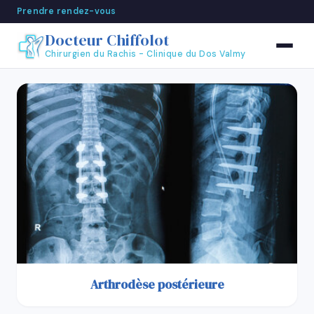
Prendre rendez-vous
Accueil
Chirurgies
Arthrodèse postérieure
Docteur Chiffolot
Chirurgien du Rachis - Clinique du Dos Valmy
Arthrodèse postérieure